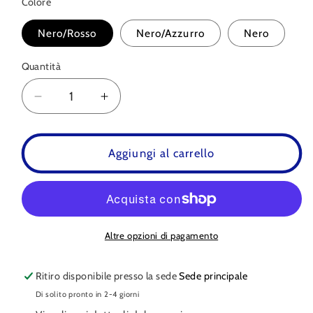
Colore
Nero/Rosso
Nero/Azzurro
Nero
Quantità
Quantità
Diminuisci
Aumenta
quantità
quantità
per
per
Borsone
Borsone
Aggiungi al carrello
DAKAR
DAKAR
Altre opzioni di pagamento
Ritiro disponibile presso la sede
Sede principale
Di solito pronto in 2-4 giorni