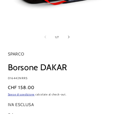
Apri
contenuti
multimediali
su
1
/
7
1
in
finestra
modale
SPARCO
Borsone DAKAR
SKU:
016442NRRS
Prezzo
CHF 158.00
di
Spese di spedizione
calcolate al check-out.
listino
IVA ESCLUSA