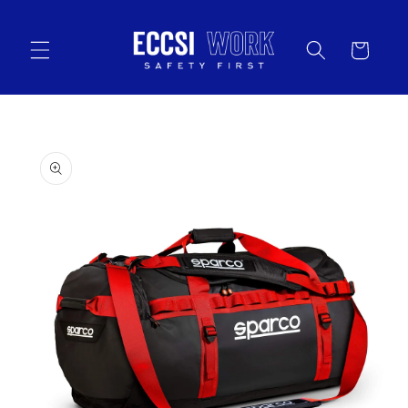
Vai
direttamente
ai contenuti
Carrello
Passa alle
informazioni
sul prodotto