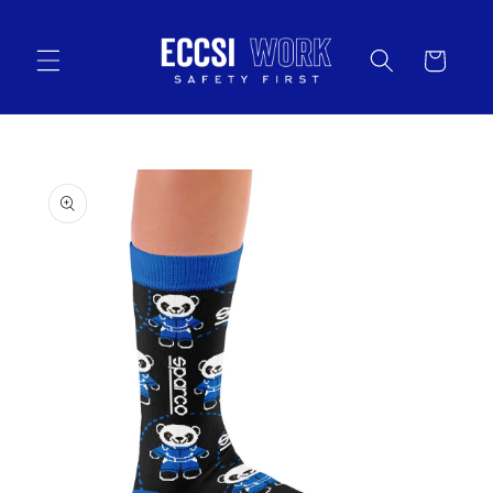
Vai
direttamente
ai contenuti
Carrello
Passa alle
informazioni
sul prodotto