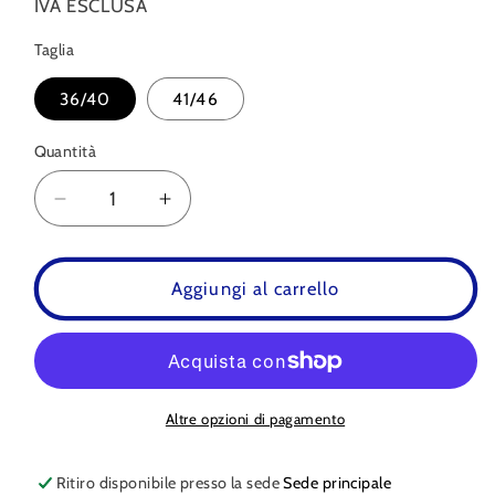
IVA ESCLUSA
Taglia
36/40
41/46
Quantità
Quantità
Diminuisci
Aumenta
quantità
quantità
per
per
Calze
Calze
Aggiungi al carrello
SPARCO
SPARCO
con
con
design
design
Panda
Panda
Altre opzioni di pagamento
Ritiro disponibile presso la sede
Sede principale