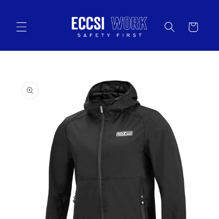
Vai
direttamente
ai contenuti
Carrello
Passa alle
informazioni
sul prodotto