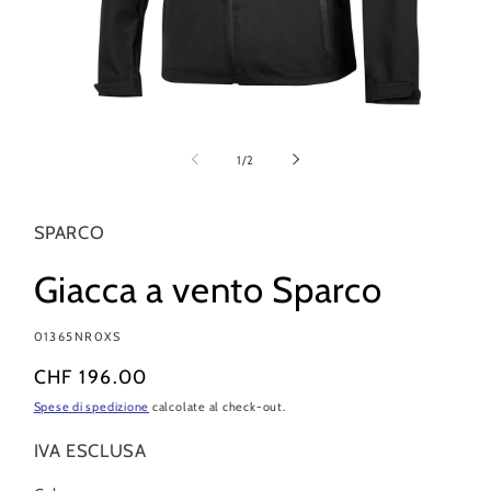
Apri
contenuti
multimediali
su
1
/
2
1
in
finestra
modale
SPARCO
Giacca a vento Sparco
SKU:
01365NR0XS
Prezzo
CHF 196.00
di
Spese di spedizione
calcolate al check-out.
listino
IVA ESCLUSA