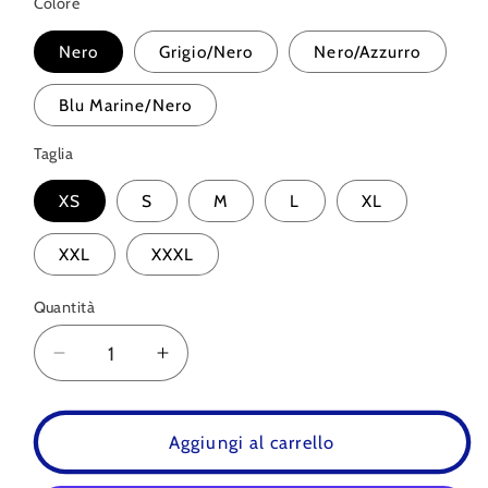
Colore
Nero
Grigio/Nero
Nero/Azzurro
Blu Marine/Nero
Taglia
XS
S
M
L
XL
XXL
XXXL
Quantità
Quantità
Diminuisci
Aumenta
quantità
quantità
per
per
Giacca
Giacca
Aggiungi al carrello
a
a