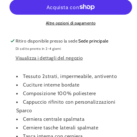
vento
vento
Sparco
Sparco
Altre opzioni di pagamento
Ritiro disponibile presso la sede
Sede principale
Di solito pronto in 2-4 giorni
Visualizza i dettagli del negozio
Tessuto 2strati, impermeabile, antivento
Cuciture interne bordate
Composizione 100% poliestere
Cappuccio rifinito con personalizzazioni
Sparco
Cerniera centrale spalmata
Cerniere tasche laterali spalmate
Tasca interna con cerniera