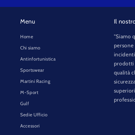
Menu
Il nostr
"Siamo q
Home
persone e
Chi siamo
incident
Antinfortunistica
prodotti 
Sportswear
qualità 
Martini Racing
sicurezz
superior
M-Sport
professi
Gulf
Sedie Ufficio
Accessori