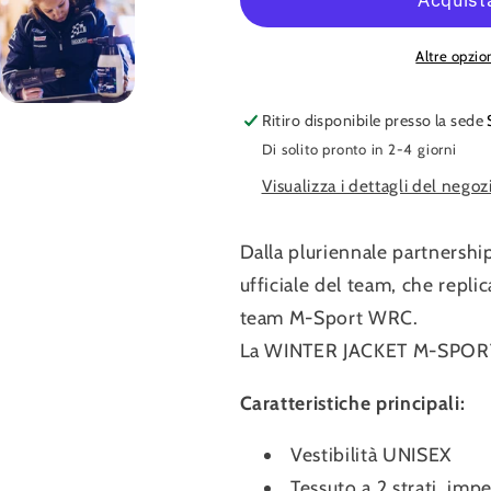
Replica
Replica
Altre opzi
Ritiro disponibile presso la sede
Di solito pronto in 2-4 giorni
Visualizza i dettagli del negoz
Dalla pluriennale partnershi
ufficiale del team, che repli
team M-Sport WRC.
La WINTER JACKET M-SPORT R
Caratteristiche principali:
Vestibilità UNISEX
Tessuto a 2 strati, im