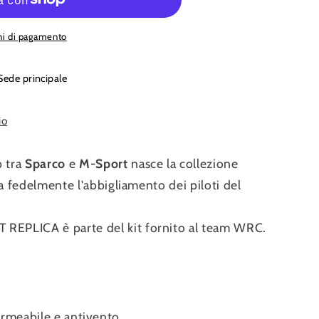
oni di pagamento
Sede principale
io
p tra
Sparco
e
M-Sport
nasce la collezione
ca fedelmente l'abbigliamento dei piloti del
EPLICA è parte del kit fornito al team WRC.
permeabile e antivento