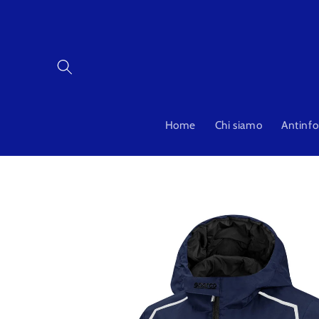
Vai
direttamente
ai contenuti
Home
Chi siamo
Antinfo
Passa alle
informazioni
sul prodotto