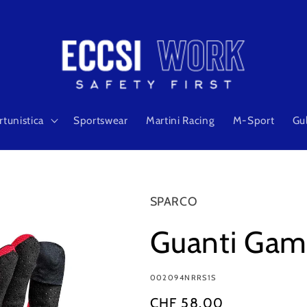
rtunistica
Sportswear
Martini Racing
M-Sport
Gu
SPARCO
Guanti Ga
SKU:
002094NRRS1S
Prezzo
CHF 58.00