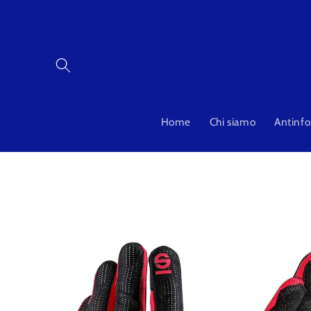
Vai
direttamente
ai contenuti
Home
Chi siamo
Antinfo
Passa alle
informazioni
sul prodotto