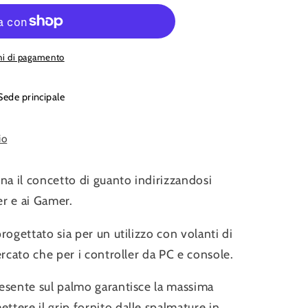
P
oni di pagamento
Sede principale
io
na il concetto di guanto indirizzandosi
r e ai Gamer.
rogettato sia per un utilizzo con volanti di
ercato che per i controller da PC e console.
esente sul palmo garantisce la massima
tere il grip fornito dalle spalmature in