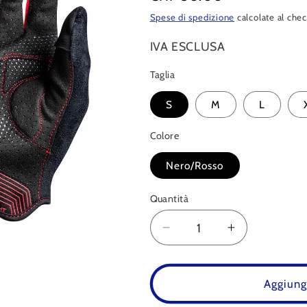
di
Spese di spedizione
calcolate al che
listino
IVA ESCLUSA
Taglia
S
M
L
Colore
Nero/Rosso
Quantità
Quantità
Diminuisci
Aumenta
quantità
quantità
per
per
Guanti
Guanti
Aggiungi
Gaming
Gaming