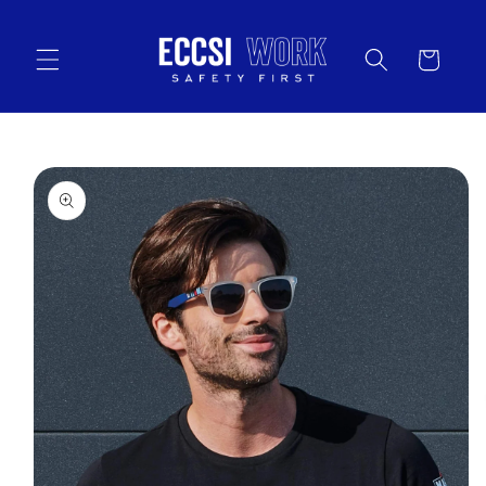
Vai
direttamente
ai contenuti
Carrello
Passa alle
informazioni
sul prodotto