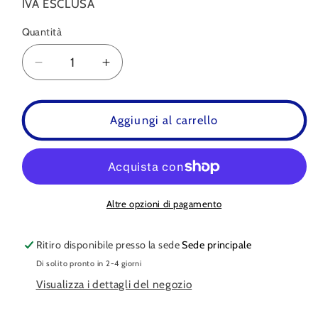
IVA ESCLUSA
Quantità
Quantità
Diminuisci
Aumenta
quantità
quantità
per
per
Occhiali
Occhiali
Aggiungi al carrello
da
da
Sole
Sole
Sparco
Sparco
Martini
Martini
Racing
Racing
Altre opzioni di pagamento
Ritiro disponibile presso la sede
Sede principale
Di solito pronto in 2-4 giorni
Visualizza i dettagli del negozio