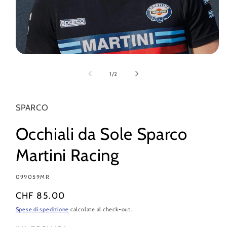
Apri
contenuti
multimediali
su
1
/
2
1
in
finestra
modale
SPARCO
Occhiali da Sole Sparco
Martini Racing
SKU:
099059MR
Prezzo
CHF 85.00
di
Spese di spedizione
calcolate al check-out.
listino