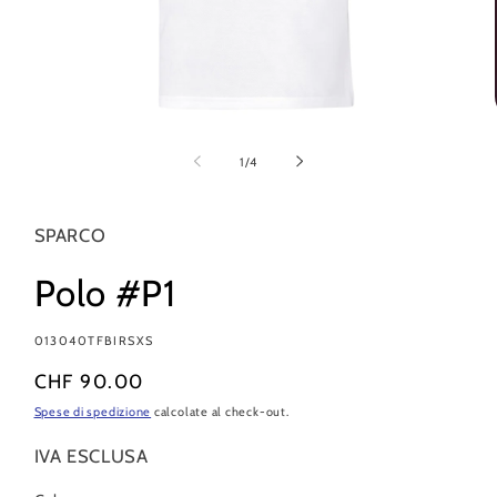
Apri
contenuti
multimediali
su
1
/
4
1
in
finestra
modale
SPARCO
Polo #P1
SKU:
013040TFBIRSXS
Prezzo
CHF 90.00
di
Spese di spedizione
calcolate al check-out.
listino
IVA ESCLUSA