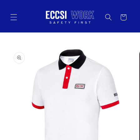
Vai
direttamente
ai contenuti
Carrello
Passa alle
informazioni
sul prodotto