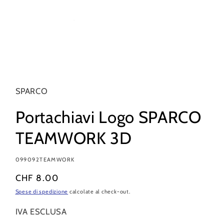
Apri
contenuti
multimediali
1
SPARCO
in
finestra
modale
Portachiavi Logo SPARCO
TEAMWORK 3D
SKU:
099092TEAMWORK
Prezzo
CHF 8.00
di
Spese di spedizione
calcolate al check-out.
listino
IVA ESCLUSA