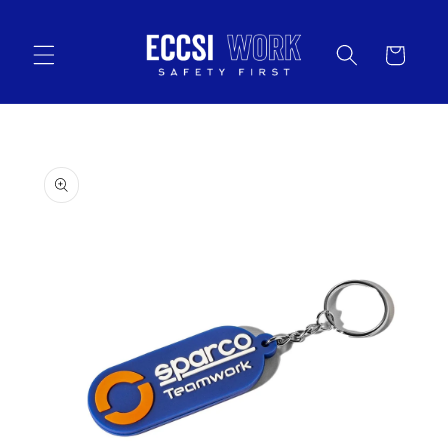
Vai
direttamente
ai contenuti
Carrello
Passa alle
informazioni
sul prodotto