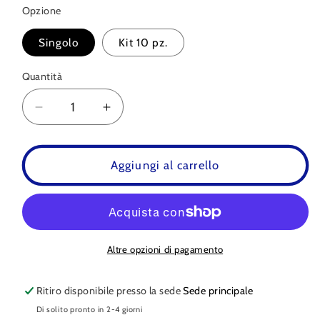
Opzione
Singolo
Kit 10 pz.
Quantità
Quantità
Diminuisci
Aumenta
quantità
quantità
per
per
Portachiavi
Portachiavi
Aggiungi al carrello
Logo
Logo
SPARCO
SPARCO
TEAMWORK
TEAMWORK
3D
3D
Altre opzioni di pagamento
Ritiro disponibile presso la sede
Sede principale
Di solito pronto in 2-4 giorni