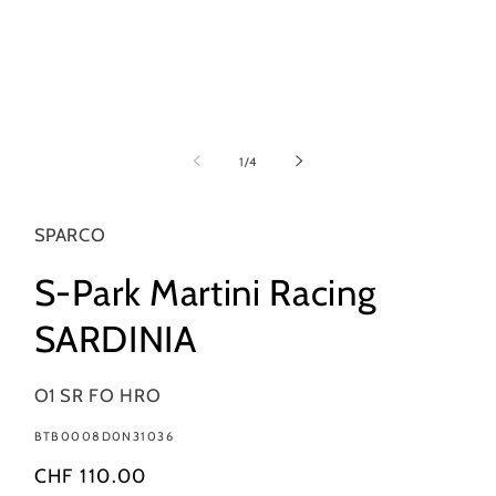
Apri
contenuti
multimediali
su
1
/
4
1
in
finestra
modale
SPARCO
S-Park Martini Racing
SARDINIA
O1 SR FO HRO
SKU:
BTB0008D0N31036
Prezzo
CHF 110.00