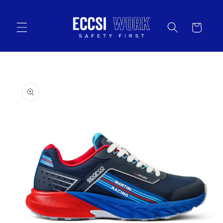
Vai
direttamente
ai contenuti
Carrello
Passa alle
informazioni
sul prodotto