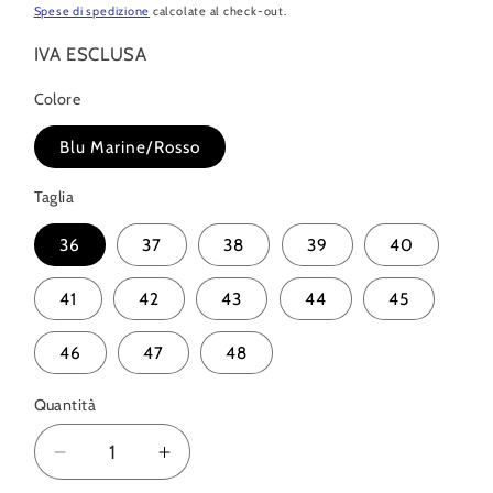
di
Spese di spedizione
calcolate al check-out.
listino
IVA ESCLUSA
Colore
Blu Marine/Rosso
Taglia
36
37
38
39
40
41
42
43
44
45
46
47
48
Quantità
Quantità
Diminuisci
Aumenta
quantità
quantità