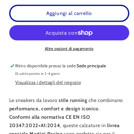
per
per
S-
S-
Aggiungi al carrello
Park
Park
Martini
Martini
Racing
Racing
SARDINIA
SARDINIA
Altre opzioni di pagamento
Ritiro disponibile presso la sede
Sede principale
Di solito pronto in 2-4 giorni
Visualizza i dettagli del negozio
Le sneakers da lavoro
stile running
che combinano
performance, comfort e design iconico
.
Conformi alla normativa CE EN ISO
20347:2022+A1:2024
, queste calzature in
livrea
speciale Martini Racing
sono perfette sia per il